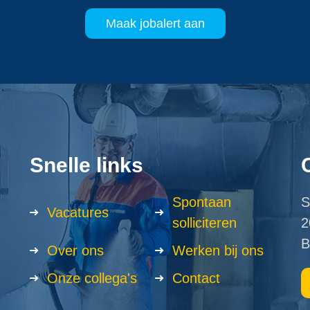
Maak jobalert aan
Snelle links
Spontaan
S
Vacatures
solliciteren
2
B
Over ons
Werken bij ons
Onze collega's
Contact