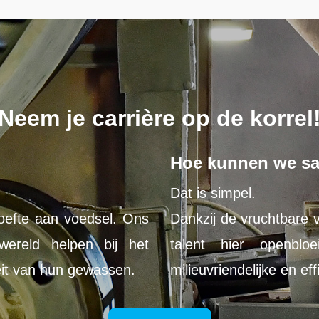
Neem je carrière op de korrel
Hoe kunnen we s
Dat is simpel.
efte aan voedsel. Ons
Dankzij de vruchtbare 
wereld helpen bij het
talent hier openb
eit van hun gewassen.
milieuvriendelijke en e