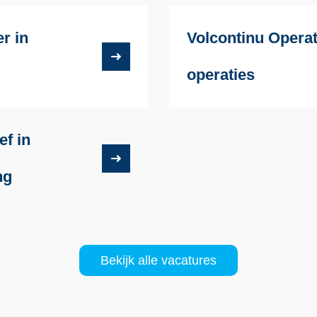
r in
Volcontinu Operat
operaties
ef in
ng
Bekijk alle vacatures