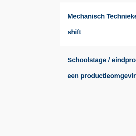
Mechanisch Technieke
shift
Schoolstage / eindpro
een productieomgevi