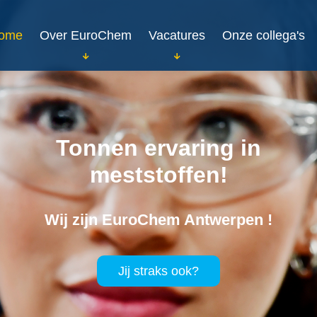
ome
Over EuroChem
Vacatures
Onze collega's
Tonnen ervaring in
meststoffen!
Wij zijn EuroChem Antwerpen !
Jij straks ook?