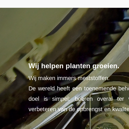
Wij helpen planten groeien.
Wij maken immers meststoffen.
De wereld heeft een toenemende beho
doel is simpel: boeren overal ter 
verbeteren van de opbrengst en kwalit