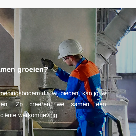
!
amen groeien?
voedingsbodem die wij bieden, kan jouw
loeien. Zo creëren we samen een
fficiënte werkomgeving.