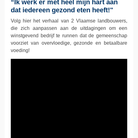
“Ik werk er met heel mijn hart aan
dat iedereen gezond eten heeft!"
Volg hier het verhaal van 2 Vlaamse landbouwers,
die zich aanpassen aan de uitdagingen om een
winstgevend bedrijf te runnen dat de gemeenschap
voorziet van overvloedige, gezonde en betaalbare
voeding!