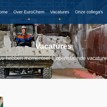
ome
Over EuroChem
Vacatures
Onze collega's
Vacatures
we hebben momenteel 1 openstaande vacature